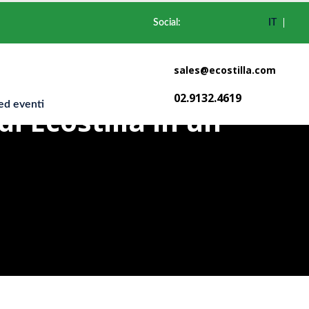
Social:
IT
sales@ecostilla.com
02.9132.4619
d eventi
di Ecostilla in un