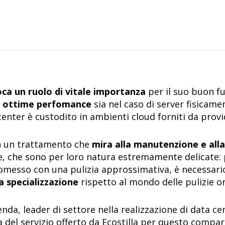
oca un ruolo di vitale importanza
per il suo buon f
à e ottime perfomance
sia nel caso di server fisicame
center è custodito in ambienti cloud forniti da provid
in un trattamento che
mira alla manutenzione e alla
 che sono per loro natura estremamente delicate: pe
messo con una pulizia approssimativa
, è necessar
a specializzazione
rispetto al mondo delle pulizie or
enda, leader di settore nella realizzazione di data c
a del servizio offerto da
Ecostilla per questo compar