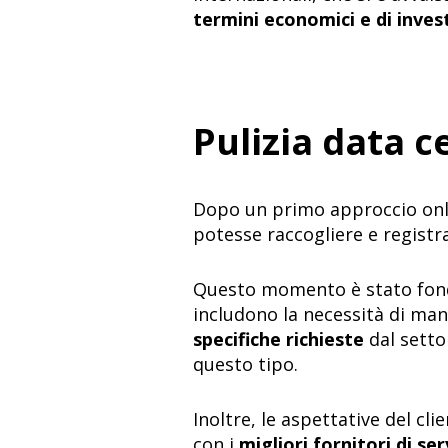
termini economici e di inves
Pulizia data ce
Dopo un primo approccio onl
potesse raccogliere e registr
Questo momento è stato fond
includono la necessità di man
specifiche richieste
dal settor
questo tipo.
Inoltre, le aspettative del cl
con i
migliori fornitori di ser