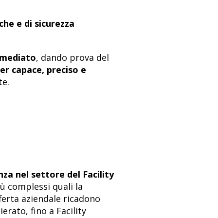
che e di sicurezza
mmediato
, dando prova del
er capace, preciso e
te.
za nel settore del Facility
iù complessi quali la
offerta aziendale ricadono
erato, fino a Facility