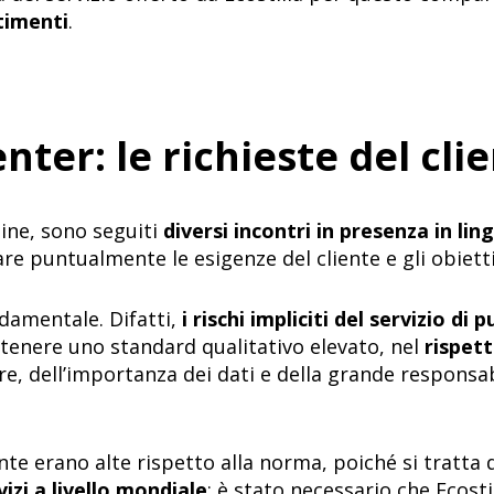
timenti
.
nter: le richieste del cli
ine, sono seguiti
diversi incontri in presenza in lin
are puntualmente le esigenze del cliente e gli obiett
amentale. Difatti,
i rischi impliciti del servizio di p
tenere uno standard qualitativo elevato, nel
rispet
e, dell’importanza dei dati e della grande responsabil
iente erano alte rispetto alla norma, poiché si tratta
vizi a livello mondiale
:
è stato
necessario che Ecostil