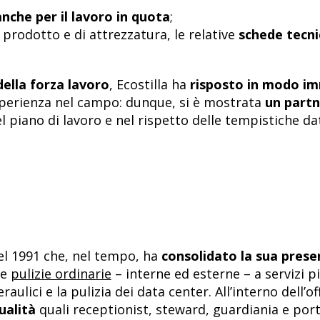
anche per il lavoro in quota
;
 prodotto e di attrezzatura, le relative
schede tecni
della forza lavoro
, Ecostilla ha
risposto in modo i
perienza nel campo: dunque, si è mostrata
un partn
l piano di lavoro e nel rispetto delle tempistiche da
el 1991 che
, nel tempo, ha
consolidato la sua presen
le
pulizie ordinarie
– interne ed esterne – a servizi p
raulici e la pulizia dei data center. All’interno dell’
ualità
quali receptionist, steward, guardiania e porti