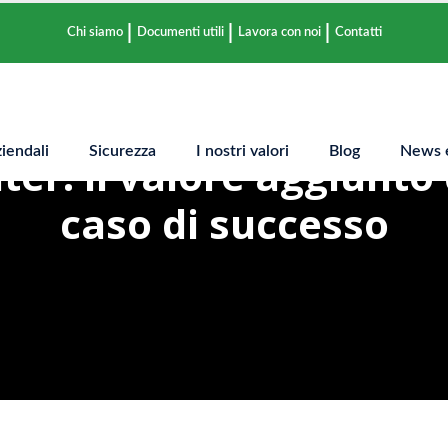
Chi siamo
Documenti utili
Lavora con noi
Contatti
ziendali
Sicurezza
I nostri valori
Blog
News e
er: il valore aggiunto 
caso di successo