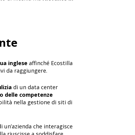
ente
gua inglese
affinché Ecostilla
ivi da raggiungere.
ulizia
di un data center
to delle competenze
ità nella gestione di siti di
 di un’azienda che interagisce
la riuscisse a soddisfare